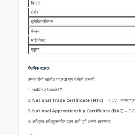
फिटर
टर्नर
इलेक्ट्रिशियन
वेल्डर
मशिनिस्ट
एकूण
शैक्षणिक पात्रता
उमेदवारांनी खालील पात्रता पूर्ण केलेली असावी:
संबंधित ट्रेडमध्ये
ITI
National Trade Certificate (NTC)
– NCVT मान्यताप्रा
National Apprenticeship Certificate (NAC)
– DGT द
अधिकृत अधिसूचनेतील इतर अटी पूर्ण असणे आवश्यक.