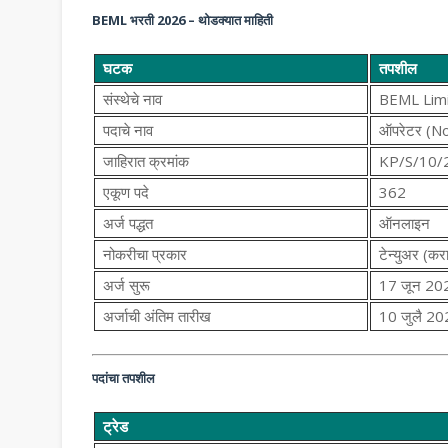
BEML भरती 2026 – थोडक्यात माहिती
घटक
तपशील
संस्थेचे नाव
BEML Lim
पदाचे नाव
ऑपरेटर (N
जाहिरात क्रमांक
KP/S/10/
एकूण पदे
362
अर्ज पद्धत
ऑनलाइन
नोकरीचा प्रकार
टेन्युअर (कर
अर्ज सुरू
17 जून 20
अर्जाची अंतिम तारीख
10 जुलै 2026
पदांचा तपशील
ट्रेड