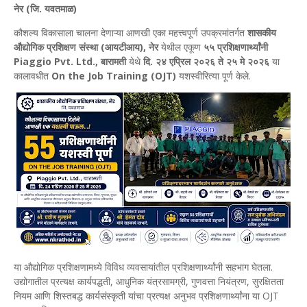
नेर (जि. यवतमाळ)
कौशल्य विकासाला चालना देणाऱ्या आणखी एका महत्त्वपूर्ण उपक्रमांतर्गत
शासकीय
औद्योगिक प्रशिक्षण संस्था (आयटीआय), नेर
येथील एकूण
५५ प्रशिक्षणार्थ्यांनी
Piaggio Pvt. Ltd., बारामती
येथे
दि. २४ एप्रिल २०२६ ते २५ मे २०२६
या
कालावधीत
On the Job Training (OJT)
यशस्वीरित्या पूर्ण केले.
या औद्योगिक प्रशिक्षणामध्ये विविध व्यवसायांतील प्रशिक्षणार्थ्यांनी सहभाग घेतला.
उद्योगातील प्रत्यक्ष कार्यपद्धती, आधुनिक यंत्रसामग्री, गुणवत्ता नियंत्रण, सुरक्षितता
नियम आणि शिस्तबद्ध कार्यसंस्कृती यांचा प्रत्यक्ष अनुभव प्रशिक्षणार्थ्यांना या OJT